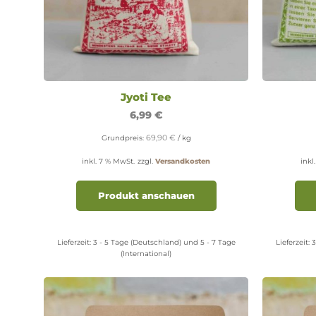
Jyoti Tee
6,99
€
69,90
€
Grundpreis:
/
kg
inkl. 7 % MwSt.
zzgl.
Versandkosten
inkl
Produkt anschauen
Lieferzeit:
3 - 5 Tage (Deutschland) und 5 - 7 Tage
Lieferzeit:
3
(International)