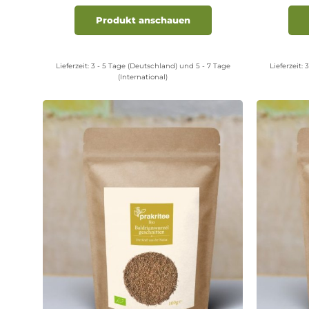
Dieses
Produkt
Produkt anschauen
weist
mehrere
Varianten
Lieferzeit:
3 - 5 Tage (Deutschland) und 5 - 7 Tage
Lieferzeit:
3
auf.
(International)
Die
Optionen
können
auf
der
Produktseite
gewählt
werden