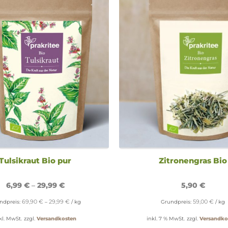
Tulsikraut Bio pur
Zitronengras Bio
6,99
€
–
29,99
€
5,90
€
69,90
€
29,99
€
59,00
€
ndpreis:
–
/
kg
Grundpreis:
/
kg
kl. MwSt.
zzgl.
Versandkosten
inkl. 7 % MwSt.
zzgl.
Versandko