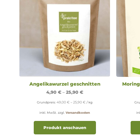
gewählt
werden
Angelikawurzel geschnitten
Moring
4,90
€
–
25,90
€
49,00
€
25,90
€
Grundpreis:
–
/
kg
Gru
inkl. MwSt.
zzgl.
Versandkosten
in
Dieses
Produkt
Produkt anschauen
weist
mehrere