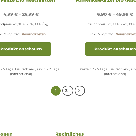
4,99
€
–
26,99
€
6,90
€
–
49,99
€
49,90
€
26,99
€
69,00
€
49,99
€
ndpreis:
–
/
kg
Grundpreis:
–
kl. MwSt.
zzgl.
Versandkosten
inkl. MwSt.
zzgl.
Versandkost
Dieses
Produkt
Produkt anschauen
Produkt anschauen
weist
mehrere
Varianten
 - 5 Tage (Deutschland) und 5 - 7 Tage
Lieferzeit:
3 - 5 Tage (Deutschland) un
auf.
(International)
(International)
Die
Optionen
2
1
können
auf
der
Produktseite
gewählt
werden
ionen
Rechtliches