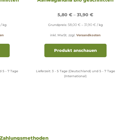
5,80
€
–
31,90
€
58,00
€
31,90
€
/
kg
Grundpreis:
–
/
kg
en
inkl. MwSt.
zzgl.
Versandkosten
Dieses
Dieses
Produkt
Produkt
Produkt anschauen
weist
weist
mehrere
mehrere
Varianten
Varianten
d 5 - 7 Tage
Lieferzeit:
3 - 5 Tage (Deutschland) und 5 - 7 Tage
auf.
auf.
(International)
Die
Die
Optionen
Optionen
können
können
auf
auf
der
der
Produktseite
Produktseite
gewählt
gewählt
werden
werden
Zahlungsmethoden