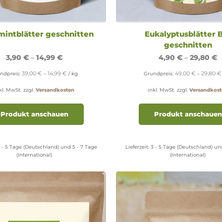
mintblätter geschnitten
Eukalyptusblätter 
geschnitten
3,90
€
–
14,99
€
4,90
€
–
29,80
€
39,00
€
14,99
€
49,00
€
29,80
€
ndpreis:
–
/
kg
Grundpreis:
–
kl. MwSt.
zzgl.
Versandkosten
inkl. MwSt.
zzgl.
Versandkost
Dieses
Produkt
Produkt anschauen
Produkt anschauen
weist
mehrere
Varianten
 - 5 Tage (Deutschland) und 5 - 7 Tage
Lieferzeit:
3 - 5 Tage (Deutschland) un
auf.
(International)
(International)
Die
Optionen
können
auf
der
Produktseite