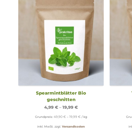
Spearmintblätter Bio
geschnitten
4,99
€
–
19,99
€
49,90
€
19,99
€
Grundpreis:
–
/
kg
Gru
inkl. MwSt.
zzgl.
Versandkosten
in