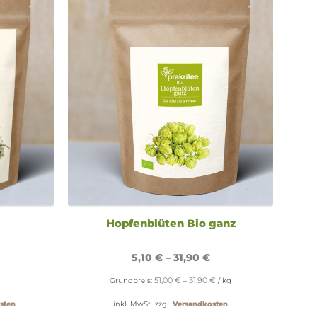
Hopfenblüten Bio ganz
5,10
€
–
31,90
€
51,00
€
31,90
€
Grundpreis:
–
/
kg
sten
inkl. MwSt.
zzgl.
Versandkosten