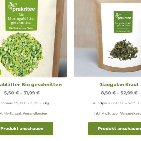
gewählt
werden
ablätter Bio geschnitten
Jiaogulan Kraut
5,50
€
–
31,99
€
8,50
€
–
52,99
€
55,00
€
31,99
€
85,00
€
52,99
€
ndpreis:
–
/
kg
Grundpreis:
–
kl. MwSt.
zzgl.
Versandkosten
inkl. MwSt.
zzgl.
Versandkost
Dieses
Produkt
Produkt anschauen
Produkt anschauen
weist
mehrere