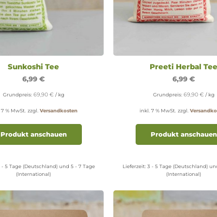
Sunkoshi Tee
Preeti Herbal Te
6,99
€
6,99
€
69,90
€
69,90
€
Grundpreis:
/
kg
Grundpreis:
/
kg
. 7 % MwSt.
zzgl.
Versandkosten
inkl. 7 % MwSt.
zzgl.
Versandko
Produkt anschauen
Produkt anschauen
 - 5 Tage (Deutschland) und 5 - 7 Tage
Lieferzeit:
3 - 5 Tage (Deutschland) un
(International)
(International)