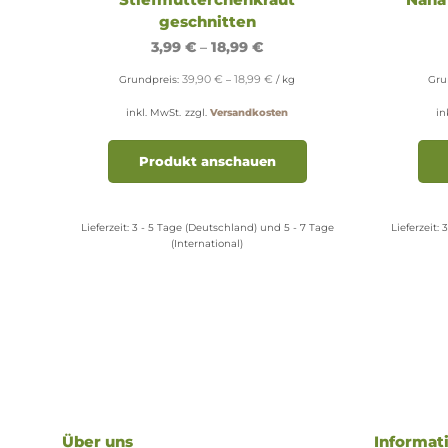
geschnitten
3,99
€
–
18,99
€
39,90
€
18,99
€
Grundpreis:
–
/
kg
Gru
inkl. MwSt.
zzgl.
Versandkosten
in
Dieses
Produkt
Produkt anschauen
weist
mehrere
Varianten
Lieferzeit:
3 - 5 Tage (Deutschland) und 5 - 7 Tage
Lieferzeit:
3
auf.
(International)
Die
Optionen
können
auf
der
Produktseite
gewählt
werden
Über uns
Informat