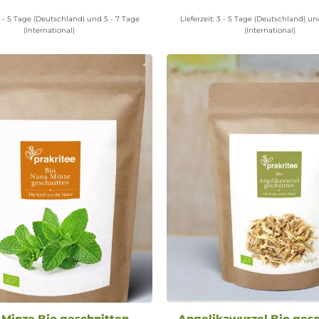
Varianten
 - 5 Tage (Deutschland) und 5 - 7 Tage
Lieferzeit:
3 - 5 Tage (Deutschland) un
auf.
(International)
(International)
Die
Optionen
können
auf
der
Produktseite
gewählt
werden
 Minze Bio geschnitten
Angelikawurzel Bio gesc