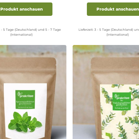
Dieses
Produkt
Produkt anschauen
Produkt anschauen
weist
mehrere
Varianten
 - 5 Tage (Deutschland) und 5 - 7 Tage
Lieferzeit:
3 - 5 Tage (Deutschland) un
auf.
(International)
(International)
Die
Optionen
können
auf
der
Produktseite
gewählt
werden