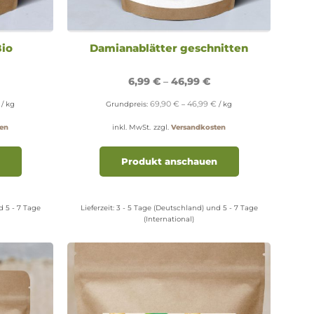
Bio
Damianablätter geschnitten
6,99
€
–
46,99
€
69,90
€
46,99
€
/
kg
Grundpreis:
–
/
kg
en
inkl. MwSt.
zzgl.
Versandkosten
Dieses
Dieses
Produkt
Produkt
Produkt anschauen
weist
weist
mehrere
mehrere
Varianten
Varianten
d 5 - 7 Tage
Lieferzeit:
3 - 5 Tage (Deutschland) und 5 - 7 Tage
auf.
auf.
(International)
Die
Die
Optionen
Optionen
können
können
auf
auf
der
der
Produktseite
Produktseite