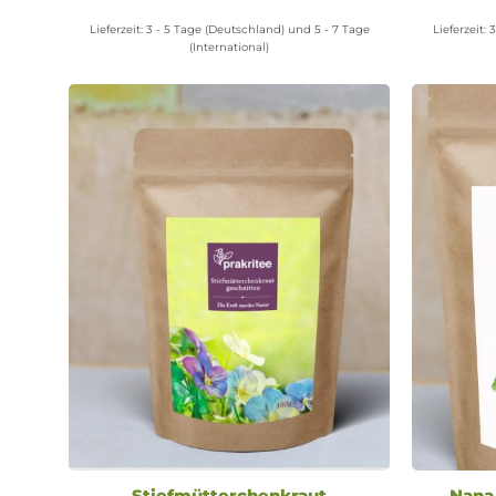
Varianten
Lieferzeit:
3 - 5 Tage (Deutschland) und 5 - 7 Tage
Lieferzeit:
3
auf.
(International)
Die
Optionen
können
auf
der
Produktseite
gewählt
werden
Stiefmütterchenkraut
Nana