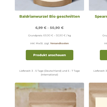
Baldrianwurzel Bio geschnitten
Spear
6,99
€
–
50,90
€
69,90
€
50,90
€
Grundpreis:
–
/
kg
Gru
inkl. MwSt.
zzgl.
Versandkosten
in
Dieses
Produkt
Produkt anschauen
weist
mehrere
Varianten
Lieferzeit:
3 - 5 Tage (Deutschland) und 5 - 7 Tage
Lieferzeit:
3
auf.
(International)
Die
Optionen
können
auf
der
Produktseite