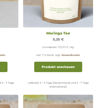
e
Moringa Tee
5,25
€
105,00
€
Grundpreis:
/
kg
sten
inkl. 7 % MwSt.
zzgl.
Versandkosten
Produkt anschauen
d 5 - 7 Tage
Lieferzeit:
3 - 5 Tage (Deutschland) und 5 - 7 Tage
(International)