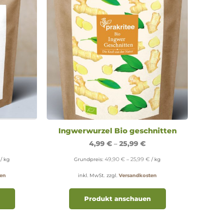
gewählt
gewählt
werden
werden
Ingwerwurzel Bio geschnitten
4,99
€
–
25,99
€
49,90
€
25,99
€
/
kg
Grundpreis:
–
/
kg
en
inkl. MwSt.
zzgl.
Versandkosten
Dieses
Dieses
Produkt
Produkt
Produkt anschauen
weist
weist
mehrere
mehrere