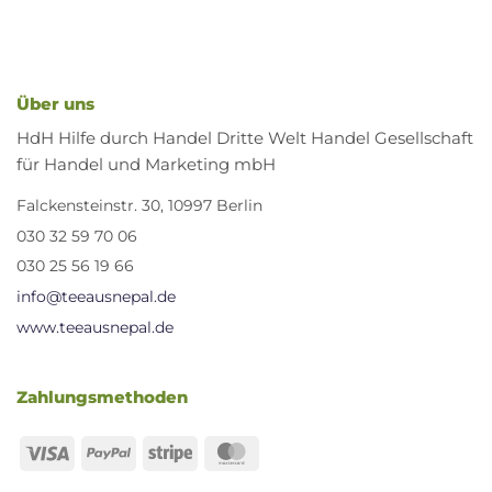
auf
der
Produktseite
gewählt
Über uns
werden
HdH Hilfe durch Handel Dritte Welt Handel Gesellschaft
für Handel und Marketing mbH
Falckensteinstr. 30, 10997 Berlin
030 32 59 70 06
030 25 56 19 66
info@teeausnepal.de
www.teeausnepal.de
Zahlungsmethoden
Visa
PayPal
Stripe
MasterCard