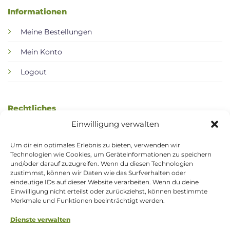
Informationen
Meine Bestellungen
Mein Konto
Logout
Rechtliches
Einwilligung verwalten
AGB / Kundeninformation
Um dir ein optimales Erlebnis zu bieten, verwenden wir
Datenschutzerklärung
Technologien wie Cookies, um Geräteinformationen zu speichern
und/oder darauf zuzugreifen. Wenn du diesen Technologien
Widerrufsbelehrung
zustimmst, können wir Daten wie das Surfverhalten oder
eindeutige IDs auf dieser Website verarbeiten. Wenn du deine
Zahlung & Versand
Einwilligung nicht erteilst oder zurückziehst, können bestimmte
Merkmale und Funktionen beeinträchtigt werden.
Impressum
Dienste verwalten
Cookie-Richtlinie (EU)