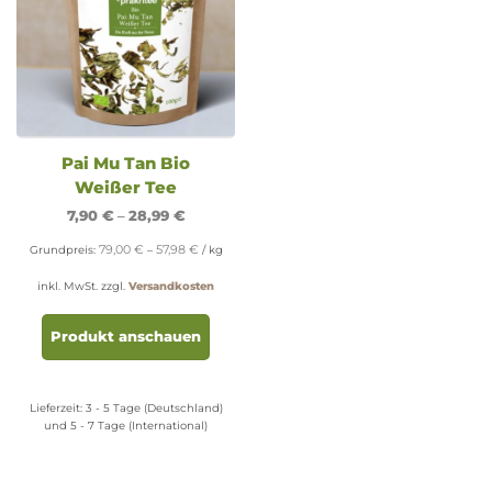
Pai Mu Tan Bio
Weißer Tee
7,90
€
–
28,99
€
79,00
€
57,98
€
Grundpreis:
–
/
kg
inkl. MwSt.
zzgl.
Versandkosten
Dieses
Produkt
Produkt anschauen
weist
mehrere
Varianten
Lieferzeit:
3 - 5 Tage (Deutschland)
auf.
und 5 - 7 Tage (International)
Die
Optionen
können