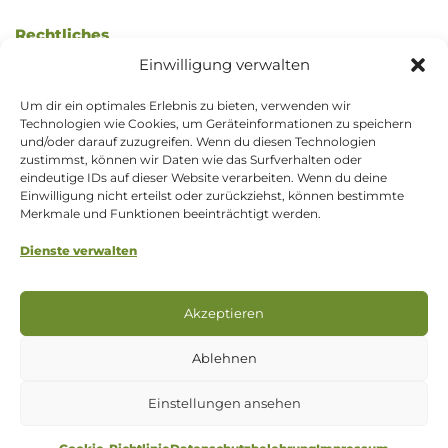
Rechtliches
Einwilligung verwalten
AGB / Kundeninformation
Um dir ein optimales Erlebnis zu bieten, verwenden wir
Datenschutzerklärung
Technologien wie Cookies, um Geräteinformationen zu speichern
und/oder darauf zuzugreifen. Wenn du diesen Technologien
Widerrufsbelehrung
zustimmst, können wir Daten wie das Surfverhalten oder
eindeutige IDs auf dieser Website verarbeiten. Wenn du deine
Zahlung & Versand
Einwilligung nicht erteilst oder zurückziehst, können bestimmte
Merkmale und Funktionen beeinträchtigt werden.
Impressum
Dienste verwalten
Cookie-Richtlinie (EU)
Akzeptieren
Vertrag widerrufen
Ablehnen
Einstellungen ansehen
© 2026 - Tee aus Nepal