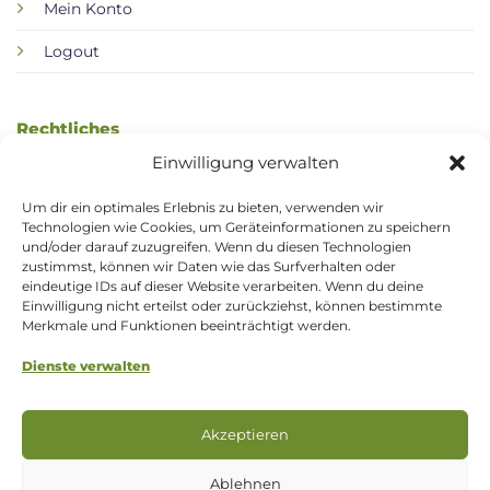
Mein Konto
Logout
Rechtliches
Einwilligung verwalten
AGB / Kundeninformation
Um dir ein optimales Erlebnis zu bieten, verwenden wir
Datenschutzerklärung
Technologien wie Cookies, um Geräteinformationen zu speichern
und/oder darauf zuzugreifen. Wenn du diesen Technologien
Widerrufsbelehrung
zustimmst, können wir Daten wie das Surfverhalten oder
eindeutige IDs auf dieser Website verarbeiten. Wenn du deine
Zahlung & Versand
Einwilligung nicht erteilst oder zurückziehst, können bestimmte
Merkmale und Funktionen beeinträchtigt werden.
Impressum
Dienste verwalten
Cookie-Richtlinie (EU)
Akzeptieren
Vertrag widerrufen
Ablehnen