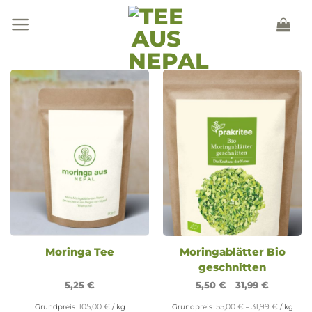
Zum
Inhalt
springen
Moringa Tee
Moringablätter Bio
geschnitten
5,25
€
5,50
€
–
31,99
€
105,00
€
55,00
€
31,99
€
Grundpreis:
/
kg
Grundpreis:
–
/
kg