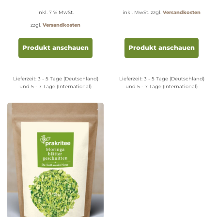
inkl. 7 % MwSt.
inkl. MwSt.
zzgl.
Versandkosten
zzgl.
Versandkosten
Diese
Produ
Produkt anschauen
Produkt anschauen
weist
mehr
Varia
Lieferzeit:
3 - 5 Tage (Deutschland)
Lieferzeit:
3 - 5 Tage (Deutschland)
auf.
und 5 - 7 Tage (International)
und 5 - 7 Tage (International)
Die
Opti
könn
auf
der
Produ
gewäh
werd