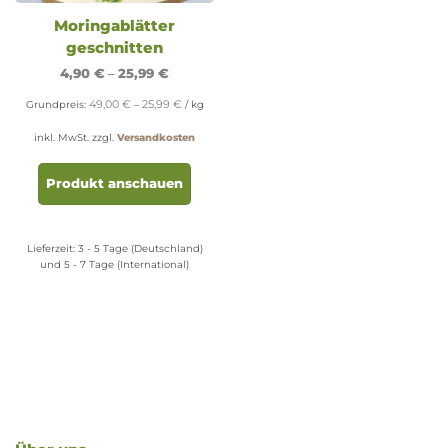
Moringablätter
geschnitten
4,90
€
–
25,99
€
49,00
€
25,99
€
Grundpreis:
–
/
kg
inkl. MwSt.
zzgl.
Versandkosten
Dieses
Produkt
Produkt anschauen
weist
mehrere
Varianten
Lieferzeit:
3 - 5 Tage (Deutschland)
auf.
und 5 - 7 Tage (International)
Die
Optionen
können
auf
der
Produktseite
gewählt
werden