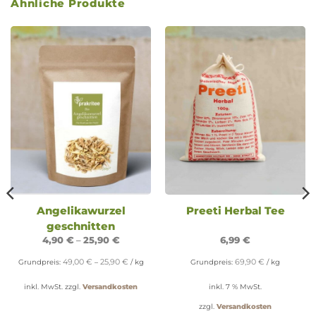
Ähnliche Produkte
Angelikawurzel
Preeti Herbal Tee
geschnitten
4,90
€
–
25,90
€
6,99
€
49,00
€
25,90
€
69,90
€
Grundpreis:
–
/
kg
Grundpreis:
/
kg
inkl. MwSt.
zzgl.
Versandkosten
inkl. 7 % MwSt.
zzgl.
Versandkosten