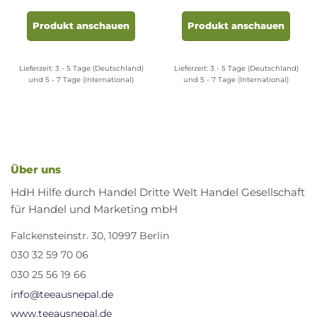
es
Dieses
dukt
Produkt
Produkt anschauen
Produkt anschauen
t
weist
rere
mehrere
anten
Varianten
Lieferzeit:
3 - 5 Tage (Deutschland)
Lieferzeit:
3 - 5 Tage (Deutschland)
auf.
und 5 - 7 Tage (International)
und 5 - 7 Tage (International)
Die
ionen
Optionen
nen
können
auf
der
uktseite
Produktseite
Über uns
ählt
gewählt
HdH Hilfe durch Handel Dritte Welt Handel Gesellschaft
den
werden
für Handel und Marketing mbH
Falckensteinstr. 30, 10997 Berlin
030 32 59 70 06
030 25 56 19 66
info@teeausnepal.de
www.teeausnepal.de