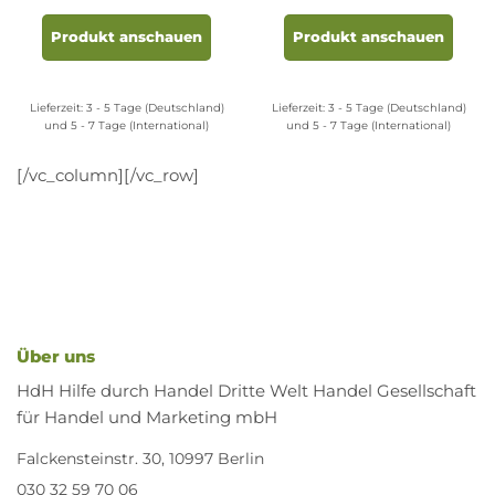
Dieses
Produkt
Produkt anschauen
Produkt anschauen
weist
mehrere
Varianten
Lieferzeit:
3 - 5 Tage (Deutschland)
Lieferzeit:
3 - 5 Tage (Deutschland)
auf.
und 5 - 7 Tage (International)
und 5 - 7 Tage (International)
Die
Optionen
[/vc_column][/vc_row]
können
auf
der
Produktseite
gewählt
werden
Über uns
HdH Hilfe durch Handel Dritte Welt Handel Gesellschaft
für Handel und Marketing mbH
Falckensteinstr. 30, 10997 Berlin
030 32 59 70 06