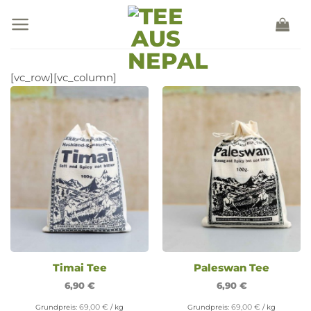
Zum
Inhalt
springen
[vc_row][vc_column]
Timai Tee
Paleswan Tee
6,90
€
6,90
€
69,00
€
69,00
€
Grundpreis:
/
kg
Grundpreis:
/
kg