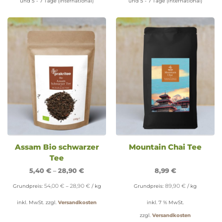
und 5 - 7 Tage (International)
und 5 - 7 Tage (International)
Assam Bio schwarzer
Mountain Chai Tee
Tee
5,40
€
–
28,90
€
8,99
€
54,00
€
28,90
€
89,90
€
Grundpreis:
–
/
kg
Grundpreis:
/
kg
inkl. MwSt.
zzgl.
Versandkosten
inkl. 7 % MwSt.
zzgl.
Versandkosten