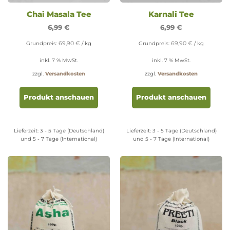
Chai Masala Tee
Karnali Tee
6,99
€
6,99
€
69,90
€
69,90
€
Grundpreis:
/
kg
Grundpreis:
/
kg
inkl. 7 % MwSt.
inkl. 7 % MwSt.
zzgl.
Versandkosten
zzgl.
Versandkosten
Produkt anschauen
Produkt anschauen
Lieferzeit:
3 - 5 Tage (Deutschland)
Lieferzeit:
3 - 5 Tage (Deutschland)
und 5 - 7 Tage (International)
und 5 - 7 Tage (International)