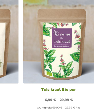
Tulsikraut Bio pur
6,99
€
–
29,99
€
69,90
€
29,99
€
Grundpreis:
–
/
kg