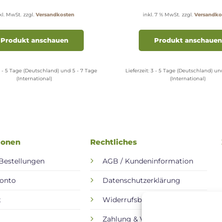
kl. MwSt.
zzgl.
Versandkosten
inkl. 7 % MwSt.
zzgl.
Versandko
Dieses
Produkt
Produkt anschauen
Produkt anschauen
weist
mehrere
Varianten
 - 5 Tage (Deutschland) und 5 - 7 Tage
Lieferzeit:
3 - 5 Tage (Deutschland) un
(International)
(International)
auf.
Die
Optionen
können
auf
der
ionen
Rechtliches
Produktseite
gewählt
Bestellungen
AGB / Kundeninformation
werden
onto
Datenschutzerklärung
t
Widerrufsbelehrung
Zahlung & Versand