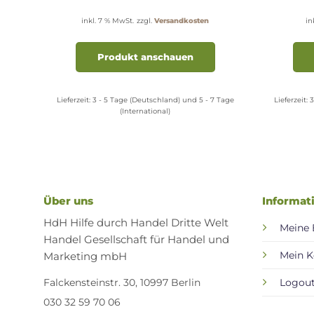
inkl. 7 % MwSt.
zzgl.
Versandkosten
in
Dieses
Produkt
Produkt anschauen
weist
mehrere
Varianten
 Tage
Lieferzeit:
3 - 5 Tage (Deutschland) und 5 - 7 Tage
Lieferzeit:
3
(International)
auf.
Die
Optionen
können
auf
der
Über uns
Informat
Produktseite
gewählt
HdH Hilfe durch Handel Dritte Welt
Meine 
werden
Handel Gesellschaft für Handel und
Marketing mbH
Mein K
Falckensteinstr. 30, 10997 Berlin
Logou
030 32 59 70 06