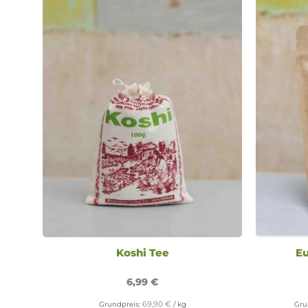
Koshi Tee
Eu
6,99
€
69,90
€
Grundpreis:
/
kg
Gru