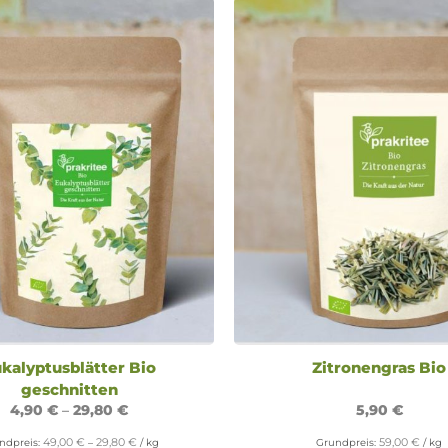
kalyptusblätter Bio
Zitronengras Bio
geschnitten
4,90
€
–
29,80
€
5,90
€
49,00
€
29,80
€
59,00
€
ndpreis:
–
/
kg
Grundpreis:
/
kg