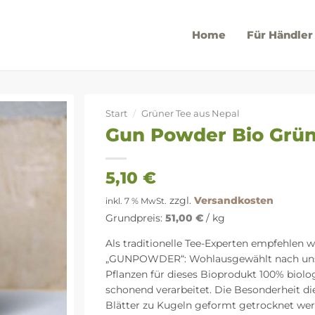
Home
Für Händler
Start
/
Grüner Tee aus Nepal
Gun Powder Bio Grü
5,10
€
zzgl.
Versandkosten
inkl. 7 % MwSt.
Grundpreis:
51,00
€
/
kg
Als traditionelle Tee-Experten empfehlen 
„GUNPOWDER“: Wohlausgewählt nach unser
Pflanzen für dieses Bioprodukt 100% biolog
schonend verarbeitet. Die Besonderheit die
Blätter zu Kugeln geformt getrocknet werd