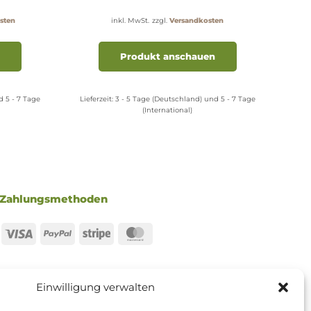
sten
inkl. MwSt.
zzgl.
Versandkosten
Dieses
Produkt
Produkt anschauen
weist
mehrere
Varianten
d 5 - 7 Tage
Lieferzeit:
3 - 5 Tage (Deutschland) und 5 - 7 Tage
(International)
auf.
Die
Optionen
können
auf
der
Zahlungsmethoden
Produktseite
gewählt
werden
Visa
PayPal
Stripe
MasterCard
Einwilligung verwalten