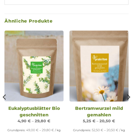
Ähnliche Produkte
Eukalyptusblätter Bio
Bertramwurzel mild
geschnitten
gemahlen
4,90
€
–
29,80
€
5,25
€
–
20,50
€
49,00
€
29,80
€
52,50
€
20,50
€
Grundpreis:
–
/
kg
Grundpreis:
–
/
kg