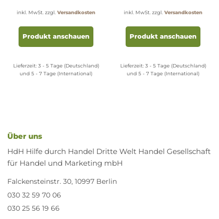
inkl. MwSt.
zzgl.
Versandkosten
inkl. MwSt.
zzgl.
Versandkosten
es
Dieses
Diese
dukt
Produkt
Produ
Produkt anschauen
Produkt anschauen
t
weist
weist
rere
mehrere
mehr
anten
Varianten
Varia
Lieferzeit:
3 - 5 Tage (Deutschland)
Lieferzeit:
3 - 5 Tage (Deutschland)
auf.
auf.
und 5 - 7 Tage (International)
und 5 - 7 Tage (International)
Die
Die
ionen
Optionen
Opti
nen
können
könn
auf
auf
der
der
uktseite
Produktseite
Produ
Über uns
ählt
gewählt
gewäh
HdH Hilfe durch Handel Dritte Welt Handel Gesellschaft
den
werden
werd
für Handel und Marketing mbH
Falckensteinstr. 30, 10997 Berlin
030 32 59 70 06
030 25 56 19 66