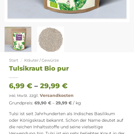
Start
/
Kräuter / Gewürze
Tulsikraut Bio pur
6,99
€
–
29,99
€
zzgl.
Versandkosten
inkl. MwSt.
Grundpreis:
69,90
€
–
29,99
€
/
kg
Tulsi ist seit Jahrhunderten als Indisches Basilikum
oder Königskraut bekannt. Schon der Name deutet auf
die reichen Inhaltsstoffe und seine vielseitige
Verwendung hin. Tulsi ist ein sehr beliebtes Kraut in der