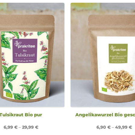
Tulsikraut Bio pur
Angelikawurzel Bio gesc
6,99
€
–
29,99
€
6,90
€
–
49,99
€