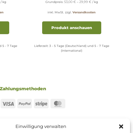
53,00
€
29,99
€
/
kg
Grundpreis:
–
/
kg
en
inkl. MwSt.
zzgl.
Versandkosten
Dieses
Dieses
Produkt
Produkt
Produkt anschauen
weist
weist
mehrere
mehrere
Varianten
Varianten
d 5 - 7 Tage
Lieferzeit:
3 - 5 Tage (Deutschland) und 5 - 7 Tage
(International)
auf.
auf.
Die
Die
Optionen
Optionen
können
können
auf
auf
der
der
Zahlungsmethoden
Produktseite
Produktseite
gewählt
gewählt
werden
werden
Visa
PayPal
Stripe
MasterCard
Einwilligung verwalten