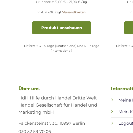
51,00
€
21,90
€
Grundpreis:
–
/
kg
Gru
inkl. MwSt.
zzgl.
Versandkosten
in
Dieses
Dieses
Produkt
Produkt
Produkt anschauen
weist
weist
mehrere
mehrere
Varianten
Varianten
 Tage
Lieferzeit:
3 - 5 Tage (Deutschland) und 5 - 7 Tage
Lieferzeit:
3
(International)
auf.
auf.
Die
Die
Optionen
Optionen
können
können
auf
auf
der
der
Über uns
Informat
Produktseite
Produktseite
gewählt
gewählt
HdH Hilfe durch Handel Dritte Welt
Meine 
werden
werden
Handel Gesellschaft für Handel und
Marketing mbH
Mein K
Falckensteinstr. 30, 10997 Berlin
Logou
030 32 59 70 06