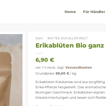
Home
Für Händler
Start
/
BIO TEE AUS ALLER WELT
Erikablüten Bio ganz
6,90
€
zzgl.
Versandkosten
inkl. 7 % MwSt.
Grundpreis:
69,00
€
/
kg
Erikablüten Kräutertee wird aus sorgfält
Erika-Pflanze hergestellt. Das aromatische
blumigen Geschmack. Erikablüten eignen s
Kräutermischungen und lassen sich flexibel