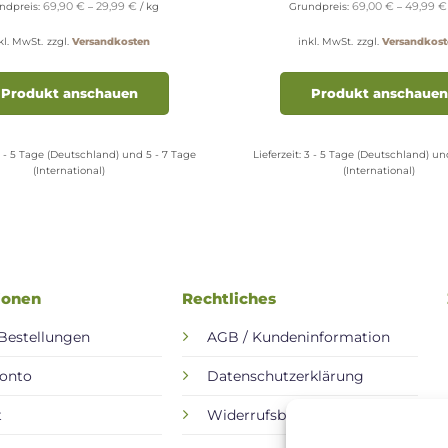
69,90
€
29,99
€
69,00
€
49,99
€
ndpreis:
–
/
kg
Grundpreis:
–
kl. MwSt.
zzgl.
Versandkosten
inkl. MwSt.
zzgl.
Versandkost
Dieses
Produkt
Produkt anschauen
Produkt anschauen
weist
mehrere
Varianten
 - 5 Tage (Deutschland) und 5 - 7 Tage
Lieferzeit:
3 - 5 Tage (Deutschland) un
(International)
(International)
auf.
Die
Optionen
können
auf
der
ionen
Rechtliches
Produktseite
gewählt
Bestellungen
AGB / Kundeninformation
werden
onto
Datenschutzerklärung
t
Widerrufsbelehrung